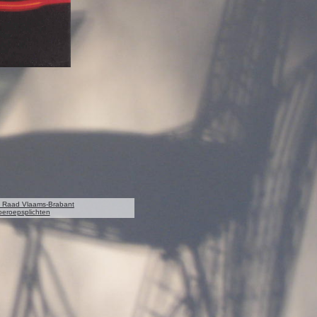
le Raad Vlaams-Brabant
eroepsplichten