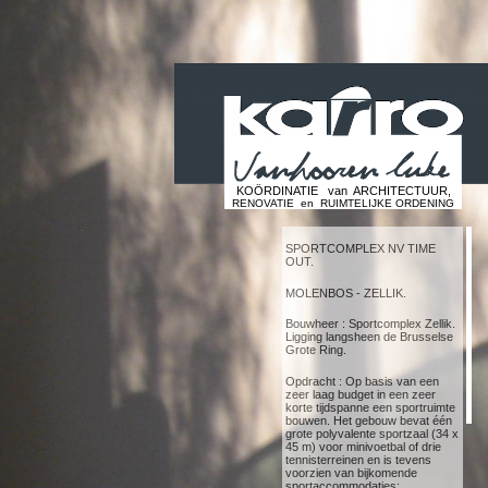
Skip to main content
KOÖRDINATIE van ARCHITECTUUR,
RENOVATIE en RUIMTELIJKE ORDENING
SPORTCOMPLEX NV TIME
OUT.
MOLENBOS - ZELLIK.
Bouwheer : Sportcomplex Zellik.
Ligging langsheen de Brusselse
Grote Ring.
Opdracht : Op basis van een
zeer laag budget in een zeer
korte tijdspanne een sportruimte
bouwen. Het gebouw bevat één
grote polyvalente sportzaal (34 x
45 m) voor minivoetbal of drie
tennisterreinen en is tevens
voorzien van bijkomende
sportaccommodaties: