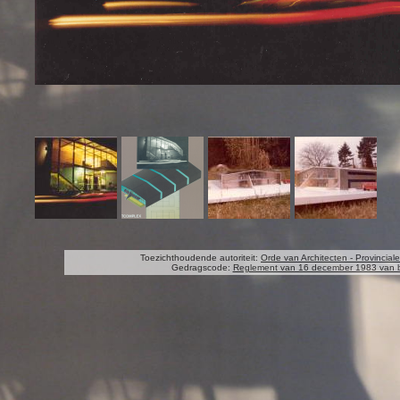
Toezichthoudende autoriteit:
Orde van Architecten - Provincia
Gedragscode:
Reglement van 16 december 1983 van b