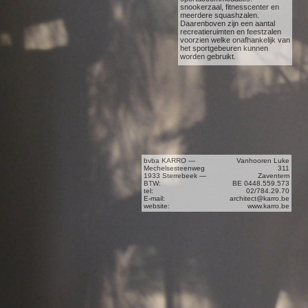
snookerzaal, fitnesscenter en
meerdere squashzalen.
Daarenboven zijn een aantal
recreatieruimten en feestzalen
voorzien welke onafhankelijk van
het sportgebeuren kunnen
worden gebruikt.
Concept : Het hoofdidee was alle
ruimten te bouwen onder één
groot metalen dak. De diverse
sportruimten aan de achterzijde
te voorzien en alle
recreatieruimten te situeren
langsheen de volledig beglaasde
voorgevel welke uitgeeft op de
Brusselse Ring.
bvba KARRO —
Vanhooren Luke
Technologie : Metalen structuur
Mechelsesteenweg
311
ter overspanning van de
1933 Sterrebeek —
Zaventem
polyvalente sportruimte 34 m,
BTW:
BE 0448.559.573
bekleed met geïsoleerde metalen
tel:
02/784.29.70
platen voorzien van horizontale
E-mail:
architect@karro.be
en verticale lichtbanen. In de
website:
www.karro.be
voorgevel werden meerdere
metalen terrassen doorheen de
glaswand opgehangen aan de
basisstructuur.
Oppervlakte : 2.750 m²